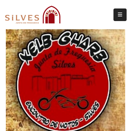
Freguesia
Junta
de
Freguesia
Assembleia
de
Freguesia
Projetos