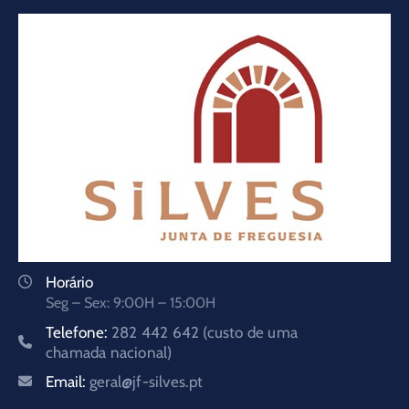
Horário
Seg – Sex: 9:00H – 15:00H
Telefone:
282 442 642 (custo de uma
chamada nacional)
Email:
geral@jf-silves.pt