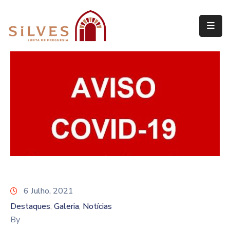
Freguesia
Junta
de
Freguesia
Assembleia
de
Freguesia
Projetos
6 Julho, 2021
Destaques
Galeria
Notícias
‚
‚
By