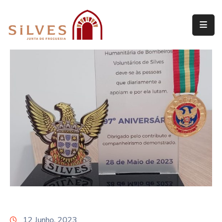
Freguesia
Junta
de
Freguesia
Assembleia
de
Freguesia
Projetos
12 Junho, 2023