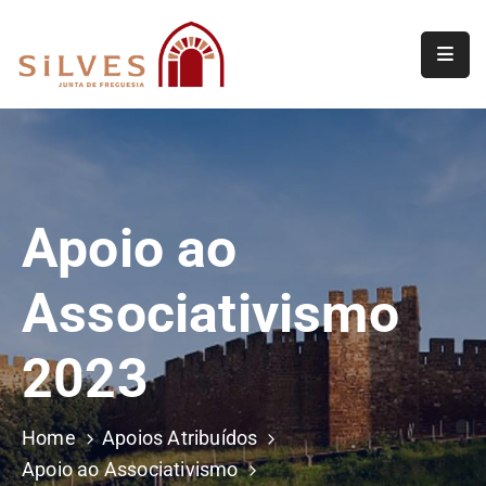
Freguesia
Junta
de
Freguesia
Apoio ao
Assembleia
de
Associativismo​
Freguesia
Projetos
2023
Home
Apoios Atribuídos
Apoio ao Associativismo