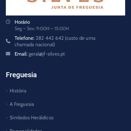
Horário
Seg – Sex: 9:00H – 15:00H
Telefone:
282 442 642 (custo de uma
chamada nacional)
Email:
geral@jf-silves.pt
Freguesia
História
A Freguesia
Símbolos Heráldicos
Personalidades