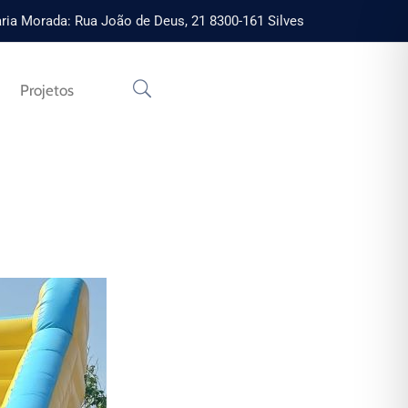
ria Morada: Rua João de Deus, 21 8300-161 Silves
Projetos