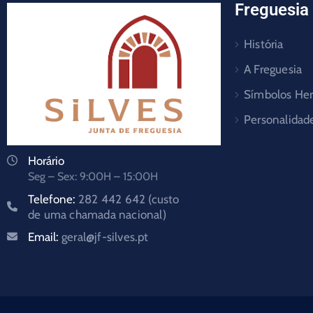
Freguesia
História
A Freguesia
Símbolos Her
Personalidad
Horário
Seg – Sex: 9:00H – 15:00H
Telefone:
282 442 642 (custo
de uma chamada nacional)
Email:
geral@jf-silves.pt