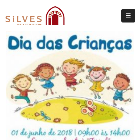
Freguesia
Junta
de
Freguesia
Assembleia
de
Freguesia
Projetos