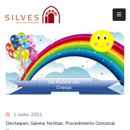
Freguesia
Junta
de
Freguesia
Assembleia
de
Freguesia
Projetos
1 Junho, 2021
Destaques
Galeria
Notícias
Procedimento Concursal
‚
‚
‚