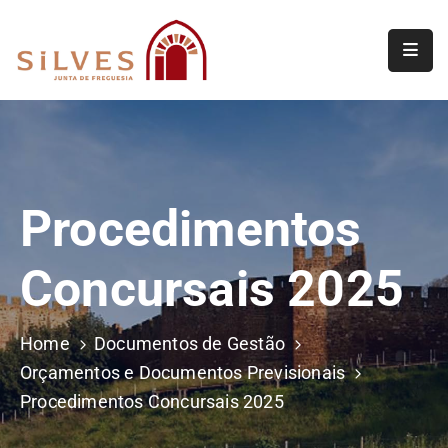
Freguesia
Junta
de
Freguesia
Procedimentos
Assembleia
de
Concursais 2025
Freguesia
Projetos
Home
Documentos de Gestão
Orçamentos e Documentos Previsionais
Procedimentos Concursais 2025