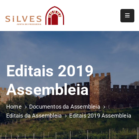
Freguesia
Junta
de
Freguesia
Editais 2019
Assembleia
de
Assembleia
Freguesia
Projetos
Home
Documentos da Assembleia
Editais da Assembleia
Editais 2019 Assembleia