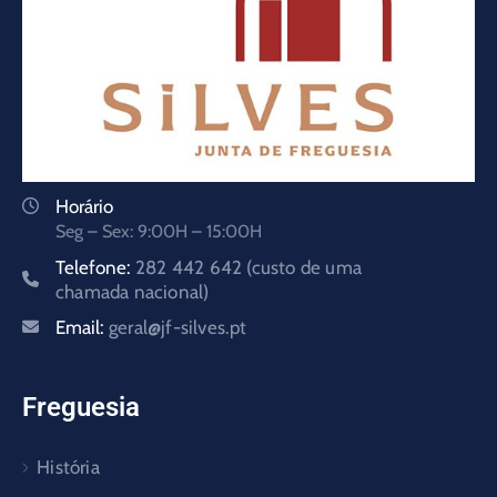
Horário
Seg – Sex: 9:00H – 15:00H
Telefone:
282 442 642 (custo de uma
chamada nacional)
Email:
geral@jf-silves.pt
Freguesia
História