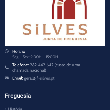
Horário
Seg – Sex: 9:00H – 15:00H
Telefone:
282 442 642 (custo de uma
chamada nacional)
Email:
geral@jf-silves.pt
Freguesia
História