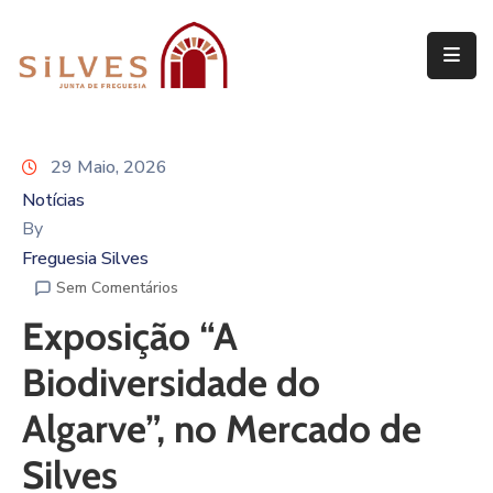
Freguesia
Junta
29 Maio, 2026
de
Freguesia
Notícias
By
Assembleia
Freguesia Silves
de
Sem Comentários
Freguesia
Exposição “A
Projetos
Biodiversidade do
Algarve”, no Mercado de
Silves