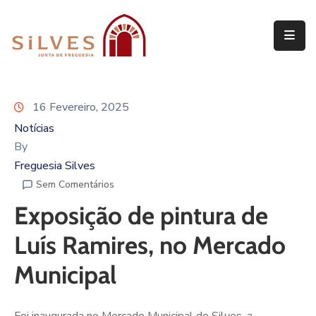
Freguesia
Junta
16 Fevereiro, 2025
de
Freguesia
Notícias
By
Assembleia
Freguesia Silves
de
Sem Comentários
Freguesia
Exposição de pintura de
Projetos
Luís Ramires, no Mercado
Municipal