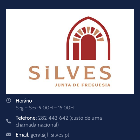
Horário
Seg – Sex: 9:00H – 15:00H
Telefone:
282 442 642 (custo de uma
chamada nacional)
Email:
geral@jf-silves.pt