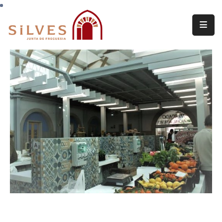
Freguesia
Junta
de
Freguesia
Assembleia
de
Freguesia
Projetos