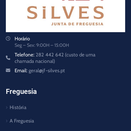
Horário
Seg – Sex: 9:00H – 15:00H
Telefone:
282 442 642 (custo de uma
chamada nacional)
Email:
geral@jf-silves.pt
Freguesia
História
A Freguesia