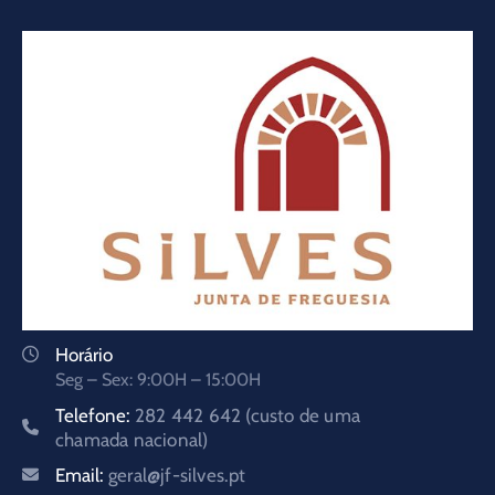
Horário
Seg – Sex: 9:00H – 15:00H
Telefone:
282 442 642 (custo de uma
chamada nacional)
Email:
geral@jf-silves.pt