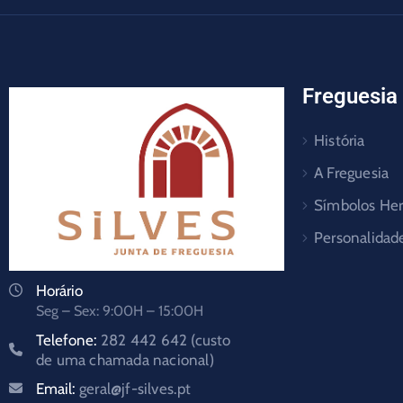
Freguesia
História
A Freguesia
Símbolos Her
Personalidad
Horário
Seg – Sex: 9:00H – 15:00H
Telefone:
282 442 642 (custo
de uma chamada nacional)
Email:
geral@jf-silves.pt