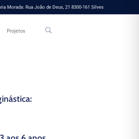
ria Morada: Rua João de Deus, 21 8300-161 Silves
Projetos
inástica:
 3 aos 6 anos