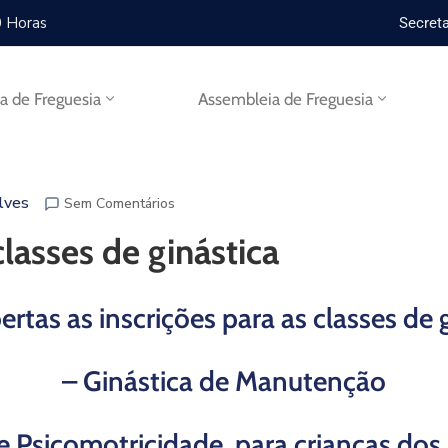
0 Horas
Secreta
ta de Freguesia
Assembleia de Freguesia
ilves
Sem Comentários
classes de ginástica
ertas as inscrições para as classes de g
– Ginástica de Manutenção
e Psicomotricidade, para crianças dos