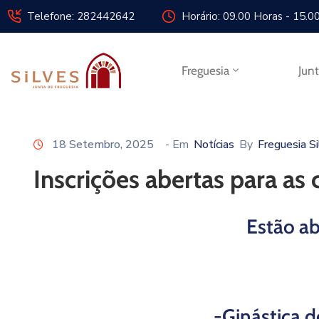
Telefone: 282442642
Horário: 09.00 Horas - 15.0
Freguesia
Jun
18 Setembro, 2025
- Em
Notícias
By
Freguesia S
Inscrições abertas para as 
Estão ab
-Ginástica d