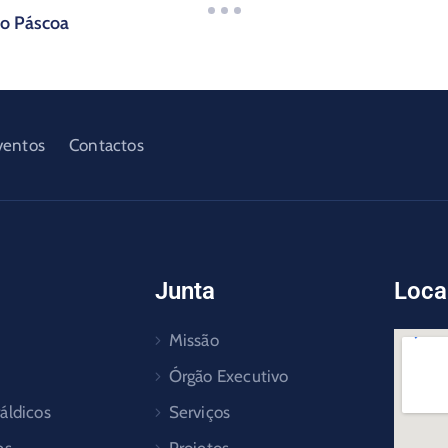
ão Páscoa
ventos
Contactos
Junta
Loca
Missão
Órgão Executivo
áldicos
Serviços