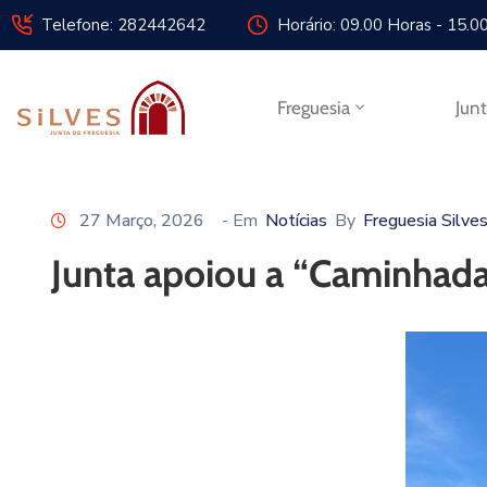
Telefone: 282442642
Horário: 09.00 Horas - 15.0
Freguesia
Jun
27 Março, 2026
- Em
Notícias
By
Freguesia Silve
Junta apoiou a “Caminhada