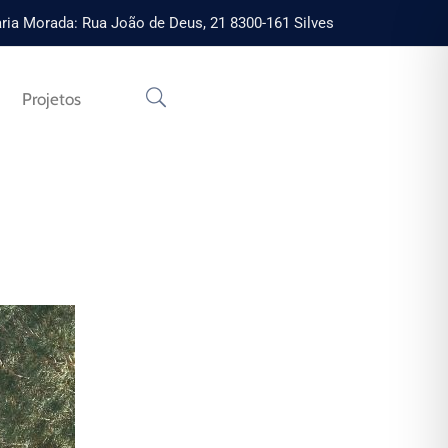
ria Morada: Rua João de Deus, 21 8300-161 Silves
Projetos