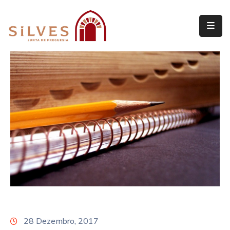
Freguesia
Junta
de
Freguesia
Assembleia
de
Freguesia
Projetos
28 Dezembro, 2017