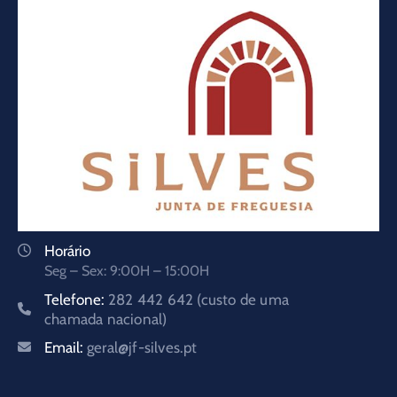
Horário
Seg – Sex: 9:00H – 15:00H
Telefone:
282 442 642 (custo de uma
chamada nacional)
Email:
geral@jf-silves.pt