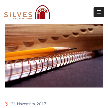
Freguesia
Junta
de
Freguesia
Assembleia
de
Freguesia
Projetos
21 Novembro, 2017