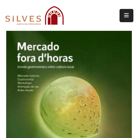
Freguesia
Junta
de
Freguesia
Assembleia
de
Freguesia
Projetos