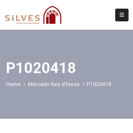
Freguesia
Junta
de
Freguesia
P1020418
Assembleia
de
Freguesia
Home
Mercado fora d’horas
P1020418
Projetos