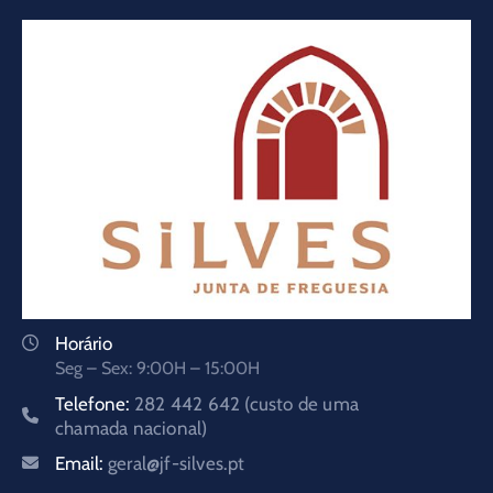
Horário
Seg – Sex: 9:00H – 15:00H
Telefone:
282 442 642 (custo de uma
chamada nacional)
Email:
geral@jf-silves.pt