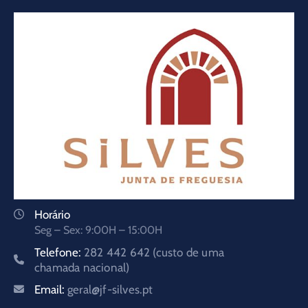
Horário
Seg – Sex: 9:00H – 15:00H
Telefone:
282 442 642 (custo de uma
chamada nacional)
Email:
geral@jf-silves.pt