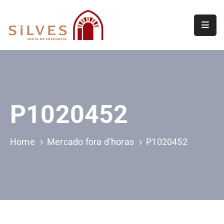
Freguesia
Junta
de
Freguesia
P1020452
Assembleia
de
Freguesia
Home
Mercado fora d’horas
P1020452
Projetos