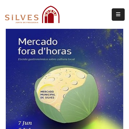
Freguesia
Junta
de
Freguesia
Assembleia
de
Freguesia
Projetos