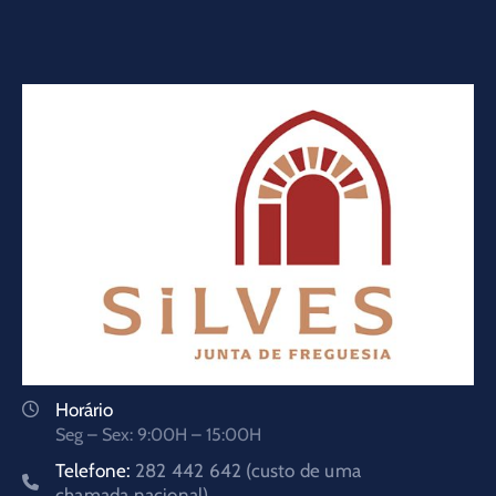
Horário
Seg – Sex: 9:00H – 15:00H
Telefone:
282 442 642 (custo de uma
chamada nacional)