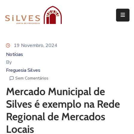
Freguesia
Junta
19 Novembro, 2024
de
Freguesia
Notícias
By
Assembleia
Freguesia Silves
de
Sem Comentários
Freguesia
Mercado Municipal de
Projetos
Silves é exemplo na Rede
Regional de Mercados
Locais