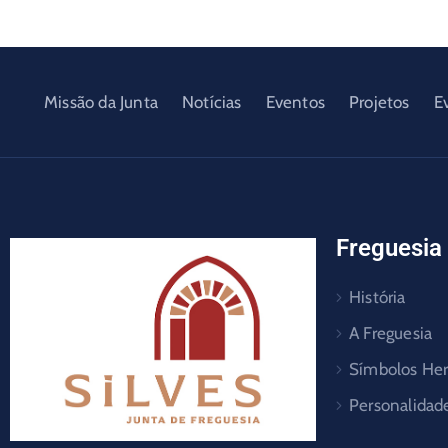
Missão da Junta
Notícias
Eventos
Projetos
E
Freguesia
História
A Freguesia
Símbolos Her
Personalidad