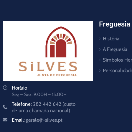
Freguesia
História
A Freguesia
Símbolos Her
Personalidad
Horário
Seg – Sex: 9:00H – 15:00H
Telefone:
282 442 642 (custo
de uma chamada nacional)
Email:
geral@jf-silves.pt