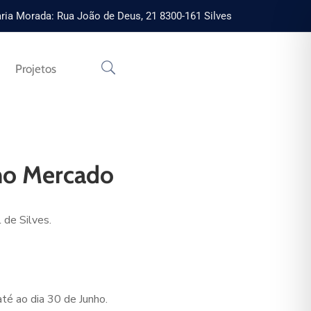
ria Morada: Rua João de Deus, 21 8300-161 Silves
Projetos
 no Mercado
 de Silves.
té ao dia 30 de Junho.