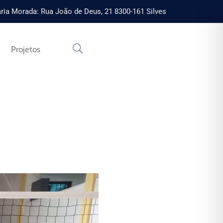
ria Morada: Rua João de Deus, 21 8300-161 Silves
Projetos