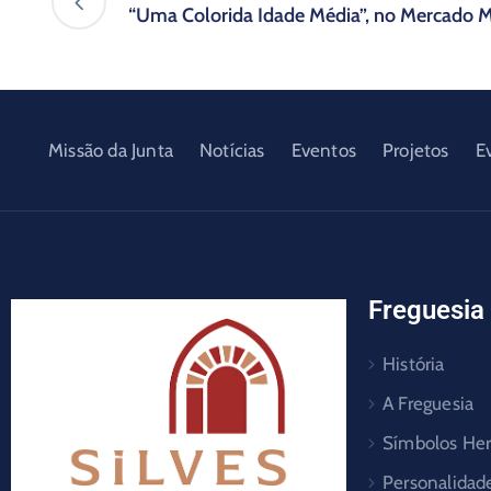
“Uma Colorida Idade Média”, no Mercado M
Missão da Junta
Notícias
Eventos
Projetos
E
Freguesia
História
A Freguesia
Símbolos Her
Personalidad