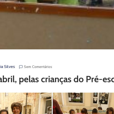
ia Silves
Sem Comentários
bril, pelas crianças do Pré-esc