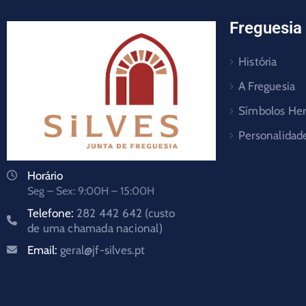
Freguesia
História
A Freguesia
Símbolos Her
Personalidad
Horário
Seg – Sex: 9:00H – 15:00H
Telefone:
282 442 642 (custo
de uma chamada nacional)
Email:
geral@jf-silves.pt