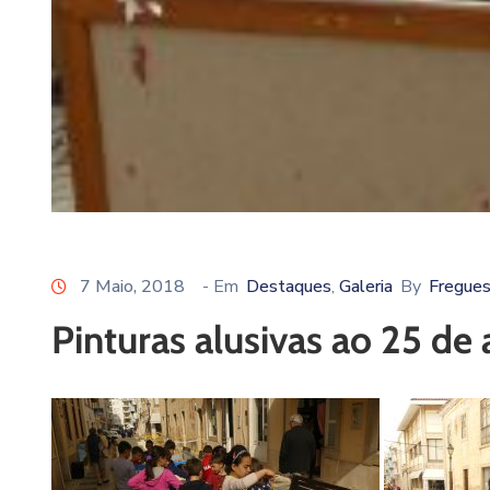
7 Maio, 2018
- Em
Destaques
Galeria
By
Fregues
‚
Pinturas alusivas ao 25 de a