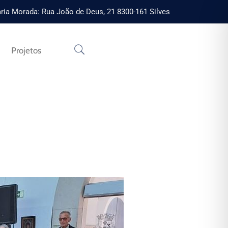
ria Morada: Rua João de Deus, 21 8300-161 Silves
Projetos