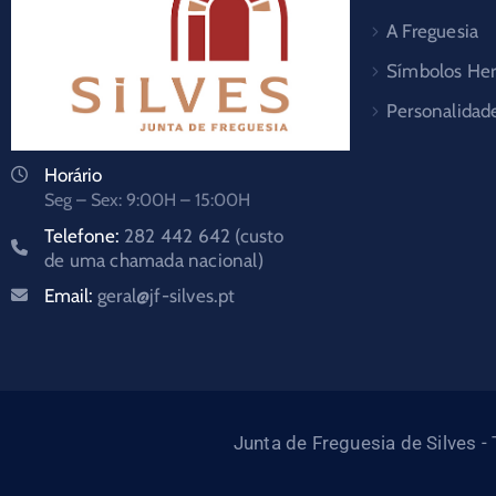
A Freguesia
Símbolos Her
Personalidad
Horário
Seg – Sex: 9:00H – 15:00H
Telefone:
282 442 642 (custo
de uma chamada nacional)
Email:
geral@jf-silves.pt
Junta de Freguesia de Silves 