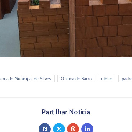
ercado Municipal de Silves
Oficina do Barro
oleiro
padr
Partilhar Noticia