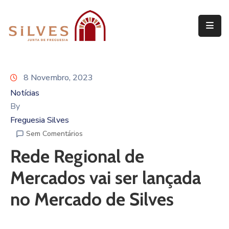
Freguesia
Junta
8 Novembro, 2023
de
Freguesia
Notícias
By
Assembleia
Freguesia Silves
de
Sem Comentários
Freguesia
Rede Regional de
Projetos
Mercados vai ser lançada
no Mercado de Silves