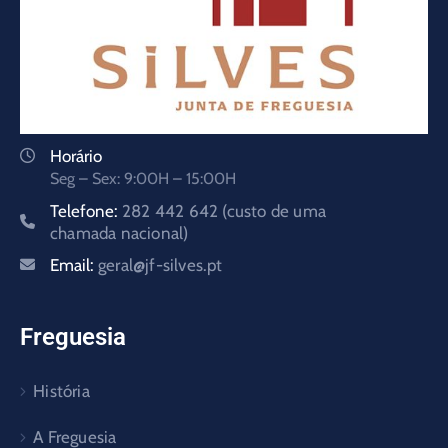
Horário
Seg – Sex: 9:00H – 15:00H
Telefone:
282 442 642 (custo de uma
chamada nacional)
Email:
geral@jf-silves.pt
Freguesia
História
A Freguesia