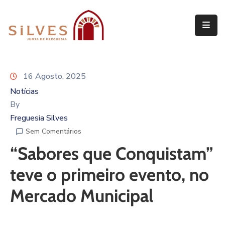
Freguesia
Junta
16 Agosto, 2025
de
Freguesia
Notícias
By
Assembleia
Freguesia Silves
de
Sem Comentários
Freguesia
“Sabores que Conquistam”
Projetos
teve o primeiro evento, no
Mercado Municipal