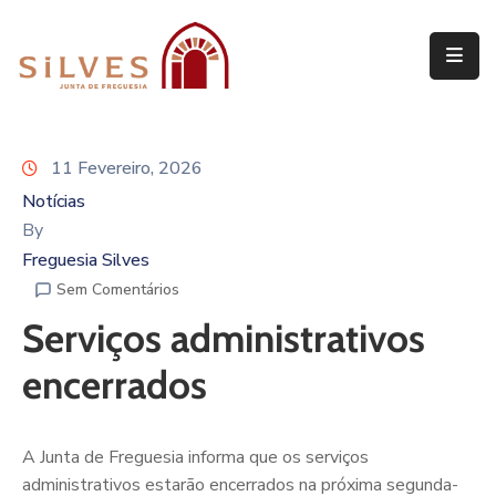
Freguesia
Junta
11 Fevereiro, 2026
de
Freguesia
Notícias
By
Assembleia
Freguesia Silves
de
Sem Comentários
Freguesia
Serviços administrativos
Projetos
encerrados
A Junta de Freguesia informa que os serviços
administrativos estarão encerrados na próxima segunda-