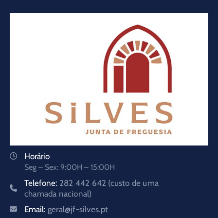
Horário
Seg – Sex: 9:00H – 15:00H
Telefone:
282 442 642 (custo de uma
chamada nacional)
Email:
geral@jf-silves.pt