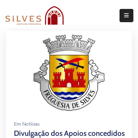
Freguesia
Junta
de
Freguesia
Assembleia
de
Freguesia
Projetos
Em
Notícias
Divulgação dos Apoios concedidos