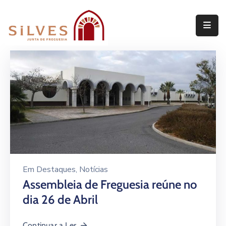
Freguesia
Junta
de
Freguesia
Assembleia
de
Freguesia
Projetos
Em
Destaques
‚
Notícias
Assembleia de Freguesia reúne no
dia 26 de Abril
Continuar a Ler