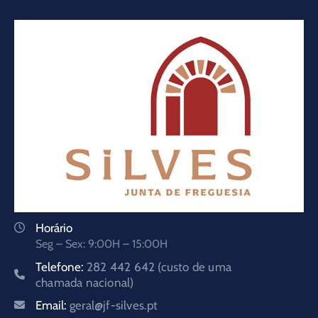
Horário
Seg – Sex: 9:00H – 15:00H
Telefone:
282 442 642 (custo de uma
chamada nacional)
Email:
geral@jf-silves.pt