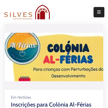
Freguesia
Junta
de
Freguesia
Assembleia
de
Freguesia
Projetos
Em
Notícias
Inscrições para Colónia Al-Férias