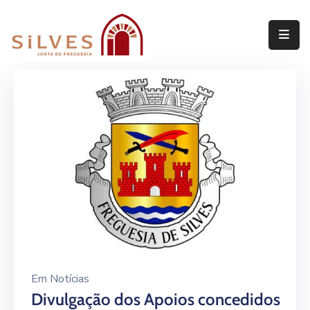
Freguesia
Junta
de
Freguesia
Assembleia
de
Freguesia
Projetos
Em
Notícias
Divulgação dos Apoios concedidos