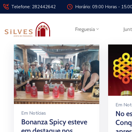
Telefone: 282442642
Horário: 09.00 Horas - 15.0
Freguesia
Jun
Em
Notí
No e
Em
Notícias
Bonanza Spicy esteve
Conq
em destaque nos
apre