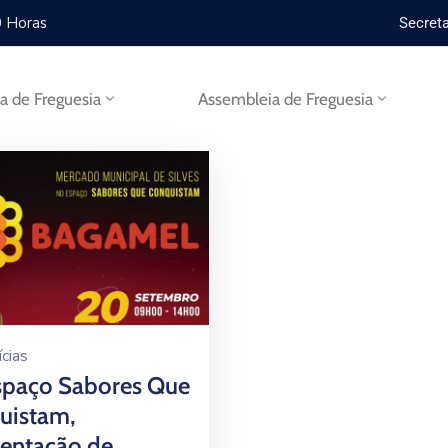
0 Horas
Secreta
ta de Freguesia
Assembleia de Freguesia
cias
spaço Sabores Que
uistam,
sentação de