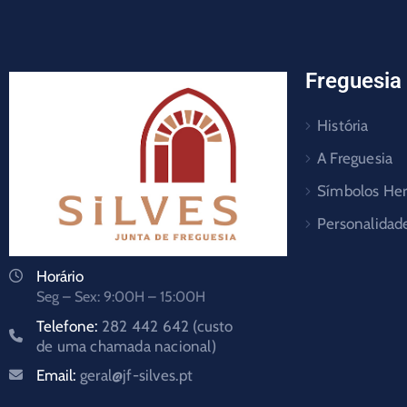
Freguesia
História
A Freguesia
Símbolos Her
Personalidad
Horário
Seg – Sex: 9:00H – 15:00H
Telefone:
282 442 642 (custo
de uma chamada nacional)
Email:
geral@jf-silves.pt