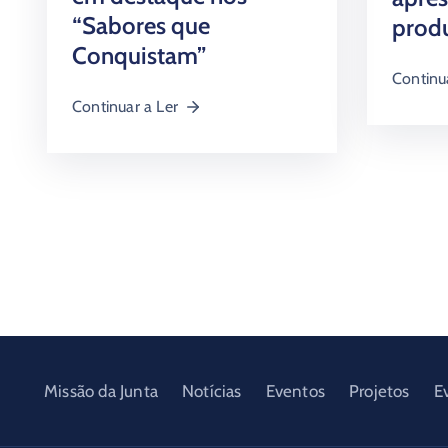
“Sabores que
prod
Conquistam”
Continu
Continuar a Ler
Missão da Junta
Notícias
Eventos
Projetos
E