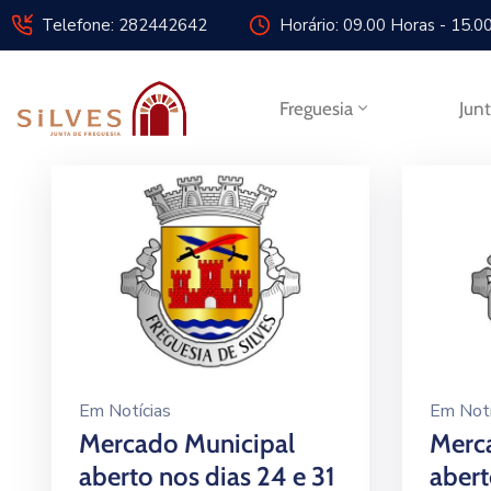
Telefone: 282442642
Horário: 09.00 Horas - 15.0
Freguesia
Jun
Em
Notícias
Em
Notí
Mercado Municipal
Merc
aberto nos dias 24 e 31
abert