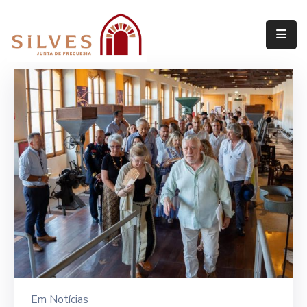
Freguesia
Junta
de
Freguesia
Assembleia
de
Freguesia
Projetos
Em
Notícias