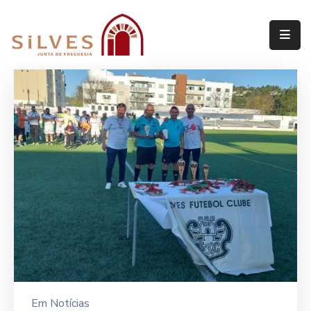
Freguesia
Junta
de
Freguesia
Assembleia
de
Freguesia
Projetos
Em
Notícias