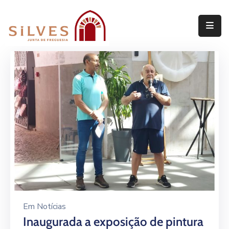
Freguesia
Junta
de
Freguesia
Assembleia
de
Freguesia
Projetos
Em
Notícias
Inaugurada a exposição de pintura