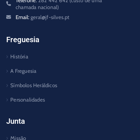
Telefone:
282 442 642 (custo de uma
chamada nacional)
Email:
geral@jf-silves.pt
Freguesia
História
A Freguesia
Símbolos Heráldicos
Personalidades
Junta
Missão