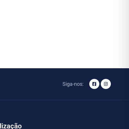
Siga-nos:
lização