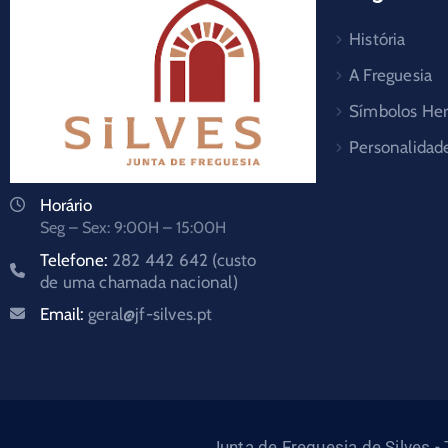
História
A Freguesia
Símbolos Her
Personalidad
Horário
Seg – Sex: 9:00H – 15:00H
Telefone:
282 442 642 (custo
de uma chamada nacional)
Email:
geral@jf-silves.pt
Junta de Freguesia de Silves 