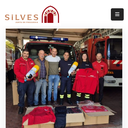
Freguesia
Junta
de
Freguesia
Assembleia
de
Freguesia
Projetos