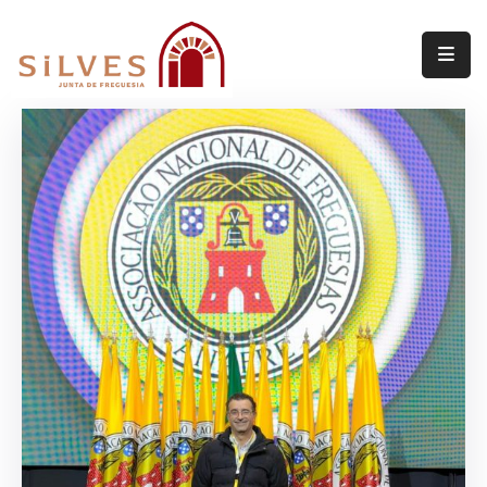
Freguesia
Junta
de
Freguesia
Assembleia
de
Freguesia
Projetos