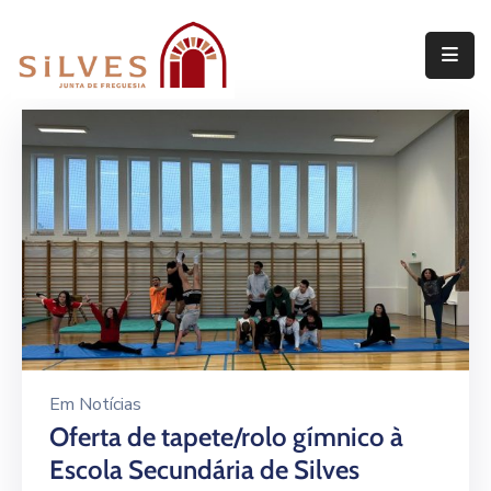
Freguesia
Junta
de
Freguesia
Assembleia
de
Freguesia
Projetos
Em
Notícias
Oferta de tapete/rolo gímnico à
Escola Secundária de Silves