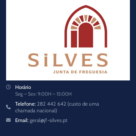
Horário
Seg – Sex: 9:00H – 15:00H
Telefone:
282 442 642 (custo de uma
chamada nacional)
Email:
geral@jf-silves.pt