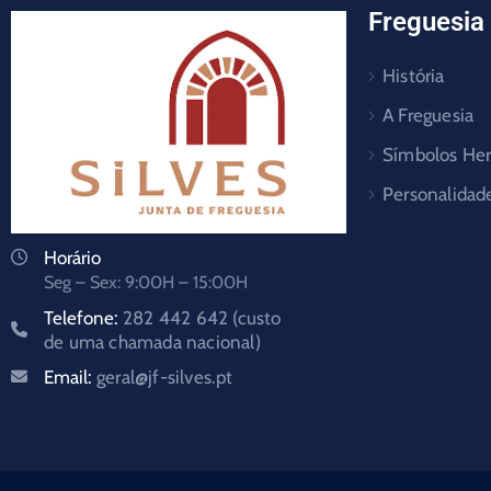
Freguesia
História
A Freguesia
Símbolos Her
Personalidad
Horário
Seg – Sex: 9:00H – 15:00H
Telefone:
282 442 642 (custo
de uma chamada nacional)
Email:
geral@jf-silves.pt