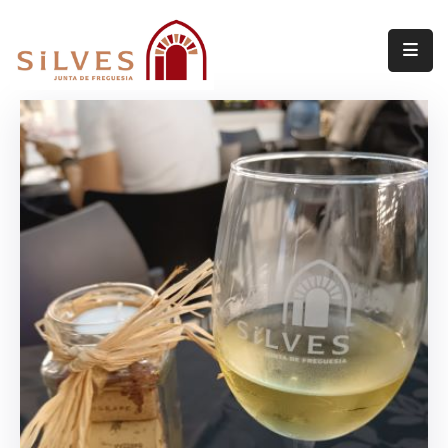
Freguesia
Junta
de
Freguesia
Assembleia
de
Freguesia
Projetos