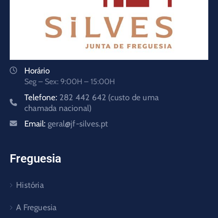
Horário
Seg – Sex: 9:00H – 15:00H
Telefone:
282 442 642 (custo de uma
chamada nacional)
Email:
geral@jf-silves.pt
Freguesia
História
A Freguesia