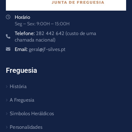
Horário
Seg – Sex: 9:00H – 15:00H
Telefone:
282 442 642 (custo de uma
chamada nacional)
Email:
geral@jf-silves.pt
Freguesia
História
A Freguesia
Símbolos Heráldicos
Personalidades