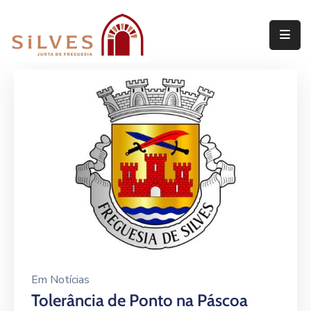
Freguesia
Junta
de
Freguesia
Assembleia
de
Freguesia
Projetos
Em
Notícias
Tolerância de Ponto na Páscoa