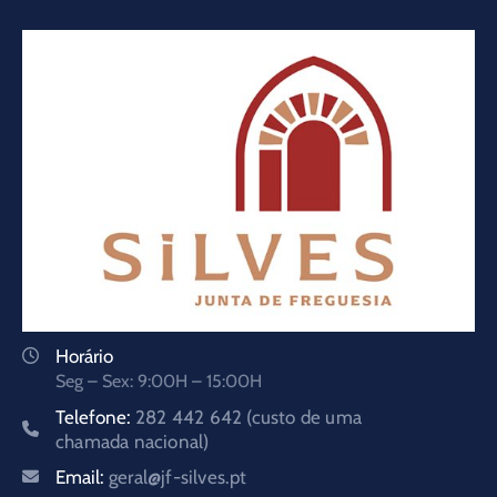
Horário
Seg – Sex: 9:00H – 15:00H
Telefone:
282 442 642 (custo de uma
chamada nacional)
Email:
geral@jf-silves.pt