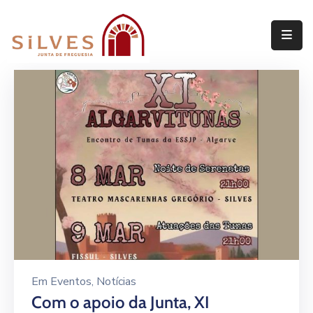
Freguesia
Junta
de
Freguesia
Assembleia
de
Freguesia
Projetos
Em
Eventos
‚
Notícias
Com o apoio da Junta, XI